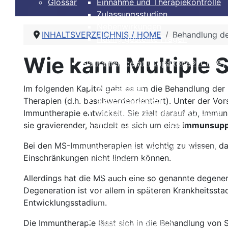
Glossar
Einnahme und Therapiekontrolle
Zulassungsstudien
Nebenwirkungen
INHALTSVERZEICHNIS / HOME
Behandlung de
Häufig gestellte Fragen
Alles auf einen Blick
Wie kann Multiple 
Glatirameracetat (Copaxone®, Clift®)
Beschreibung
Wirksamkeit
Im folgenden Kapitel geht es um die Behandlung der
Nebenwirkungen
Therapien (d.h. beschwerdeorientiert). Unter der Vo
Einnahme und Therapiekontrolle
Immuntherapie entwickelt. Sie zielt darauf ab, Immu
Häufig gestellte Fragen
sie gravierender, handelt es sich um eine
Immunsupp
Alles auf einen Blick
Bei den MS-Immuntherapien ist wichtig zu wissen, d
Dimethylfumarat, BG12 (Tecfidera®)
Einschränkungen nicht lindern können.
Beschreibung
Wirksamkeit
Allerdings hat die MS auch eine so genannte degene
Nebenwirkungen
Degeneration ist vor allem in späteren Krankheitssta
Einnahme und Therapiekontrolle
Entwicklungsstadium.
Häufig gestellte Fragen
Alles auf einen Blick
Die Immuntherapie lässt sich in die Behandlung von S