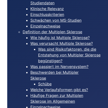
Studiendaten
Klinische Relevanz
Einschlusskriterien
Schwächen von MS-Studien
Einzelnachweise
Definition der Multiplen Sklerose
Wie häufig ist Multiple Sklerose?
Was verursacht Multiple Sklerose?
Was sind Risikofaktoren, die die
Entstehung von Multipler Sklerose
begünstigen?
Was passiert im Nervensystem?
Beschwerden bei Multipler
Sklerose
Schübe
Welche Verlaufsformen gibt es?
Häufige Fragen zur Multiplen
Sklerose im Allgemeinen
Einzelnachweise