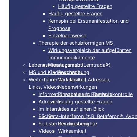
Häufig gestellte Fragen
Häufig gestellte Fragen
Kernspin bei Erstmanifestation und
Prognose
Einzelnachweise
Therapie der schubförmigen MS
Wirkungsvergleich der aufgeführten
Immunmedikamente
Lebensstilmanagement
Alemtuzumab (Lemtrada®)
MS und Kinderwunsch
Beschreibung
Weiterführende Literatur, Adressen,
Wirksamkeit
Links, Videos
Nebenwirkungen
Informationsquellen in Hamburg
Einnahme und Therapiekontrolle
Adressen
Häufig gestellte Fragen
im Internet
Alles auf einen Blick
Bücher
Beta-Interferon (z.B. Betaferon®, Avo
Selbsterfahrungsberichte
Beschreibung
Videos
Wirksamkeit