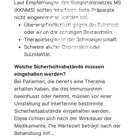
Laut Empfehlungen des Kompetenznetzes MS
Cyclosporin
Beschreibung
(KKNMS) sollten Interferon-beta-Präparate
Keine Immuntherapie
Wirksamkeit
nicht eingenommen werden bei:
Einzelnachweise
Nebenwirkungen
Überempfindlichkeit gegen die Substanz
Therapie der primär progredienten
Einnahme und Therapiekontrolle
oder einen der sonstigen Bestandteile
MS
Häufig gestellte Fragen
Therapiebeginn in der Schwangerschaft
Ocrelizumab
Alles auf einen Blick
Schwere akuter Depression oder
Cladribin (Mavenclad®)
Beschreibung
Suizidalität.
Beschreibung
Wirksamkeit
Wirksamkeit
Nebenwirkungen
Welche Sicherheitsabstände müssen
Nebenwirkungen
Einnahme und
eingehalten werden?
Einnahme und Therapiekontrolle
Therapiekontrolle
Bei Patienten, die bereits eine Therapie
Häufig gestellte Fragen
Häufig gestellte Fragen
erhalten haben, die das Immunsystem
Alles auf einen Blick
Alles auf einen Blick
beeinflusst oder hemmt, müssen vor einer
Ocrelizumab (Ocrevus®)
Beta-Interferone
Umstellung auf Interferone bestimmte
Copaxone®
Beschreibung
Sicherheitsabstände eingehalten werden.
Mitoxantron
Wirksamkeit
Diese richten sich nach der Wirkdauer der
Azathioprin
Nebenwirkungen
Medikamente. Die Wartezeit beträgt nach der
Cyclophosphamid
Einnahme und Therapiekontrolle
Behandlung mit...
Immunglobuline
Häufig gestellte Fragen