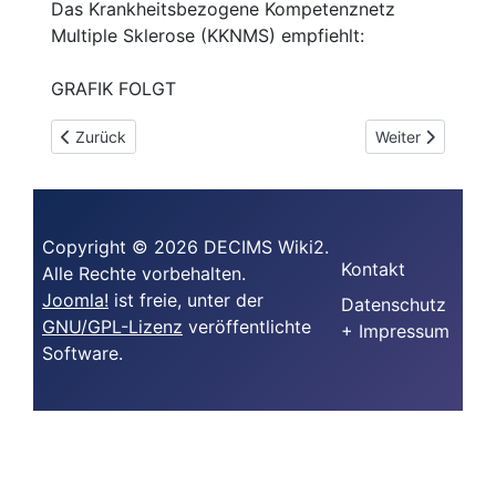
Das Krankheitsbezogene Kompetenznetz
Multiple Sklerose (KKNMS) empfiehlt:
GRAFIK FOLGT
Vorheriger Beitrag: Welche Nebenwirkungen haben Interfer
Nächster Beitrag
Zurück
Weiter
Copyright © 2026 DECIMS Wiki2.
Kontakt
Alle Rechte vorbehalten.
Joomla!
ist freie, unter der
Datenschutz
GNU/GPL-Lizenz
veröffentlichte
+ Impressum
Software.