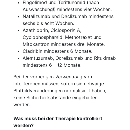
Fingolimod und Teriflunomid (nach
Kortison
Alles auf einen Blick
Auswaschung!) mindestens vier Wochen.
Ozanimod (Zeposia®)
Einzelnachweise
Natalizumab und Daclizumab mindestens
Therapien in Zulassungsstudien
Beschreibung
sechs bis acht Wochen.
Wirksamkeit
Azathioprin, Ciclosporin A,
Nebenwirkungen
Cyclophosphamid, Methotrexat und
Einnahme und Therapiekontrolle
Mitoxantron mindestens drei Monate.
Häufig gestellte Fragen
Cladribin mindestens 6 Monate.
Alles auf einen Blick
Alemtuzumab, Ocrelizumab und Rituximab
Ofatumumab (Kesimpta®)
mindestens 6 – 12 Monate.
Tabellarischer Vergleich der Immunthe
Einzelnachweise
Bei der vorherigen Verwendung von
Interferonen müssen, sofern sich etwaige
Blutbildveränderungen normalisiert haben,
keine Sicherheitsabstände eingehalten
werden.
Was muss bei der Therapie kontrolliert
werden?