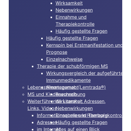
Wirksamkeit
Nebenwirkungen
Einnahme und
Therapiekontrolle
Häufig gestellte Fragen
Häufig gestellte Fragen
Kernspin bei Erstmanifestation und
Prognose
Einzelnachweise
Therapie der schubförmigen MS
Wirkungsvergleich der aufgeführten
Immunmedikamente
Lebensstilmanagement
Alemtuzumab (Lemtrada®)
MS und Kinderwunsch
Beschreibung
Weiterführende Literatur, Adressen,
Wirksamkeit
Links, Videos
Nebenwirkungen
Informationsquellen in Hamburg
Einnahme und Therapiekontrolle
Adressen
Häufig gestellte Fragen
im Internet
Alles auf einen Blick