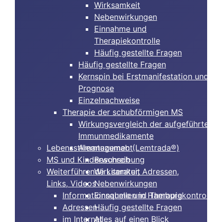
Wirksamkeit
Nebenwirkungen
Einnahme und
Therapiekontrolle
Häufig gestellte Fragen
Häufig gestellte Fragen
Kernspin bei Erstmanifestation und
Prognose
Einzelnachweise
Therapie der schubförmigen MS
Wirkungsvergleich der aufgeführten
Immunmedikamente
Lebensstilmanagement
Alemtuzumab (Lemtrada®)
MS und Kinderwunsch
Beschreibung
Weiterführende Literatur, Adressen,
Wirksamkeit
Links, Videos
Nebenwirkungen
Informationsquellen in Hamburg
Einnahme und Therapiekontrolle
Adressen
Häufig gestellte Fragen
im Internet
Alles auf einen Blick