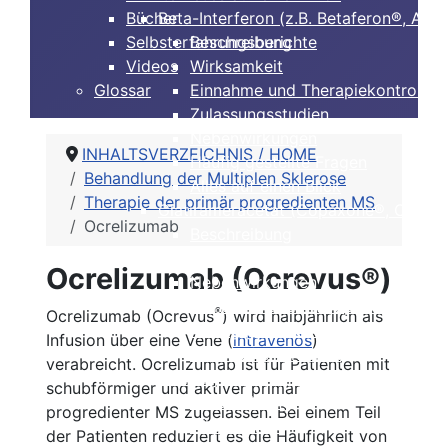
Bücher
Beta-Interferon (z.B. Betaferon®, Avo
Selbsterfahrungsberichte
Beschreibung
Videos
Wirksamkeit
Glossar
Einnahme und Therapiekontrolle
Zulassungsstudien
Nebenwirkungen
INHALTSVERZEICHNIS / HOME
Häufig gestellte Fragen
Behandlung der Multiplen Sklerose
Alles auf einen Blick
Therapie der primär progredienten MS
Glatirameracetat (Copaxone®, Clift®)
Ocrelizumab
Beschreibung
Wirksamkeit
Ocrelizumab (Ocrevus®)
Nebenwirkungen
Einnahme und Therapiekontrolle
®
Ocrelizumab (Ocrevus
) wird halbjährlich als
Häufig gestellte Fragen
Infusion über eine Vene (
intravenös
)
Alles auf einen Blick
verabreicht. Ocrelizumab ist für Patienten mit
Dimethylfumarat, BG12 (Tecfidera®)
schubförmiger und aktiver primär
Beschreibung
progredienter MS zugelassen. Bei einem Teil
Wirksamkeit
der Patienten reduziert es die Häufigkeit von