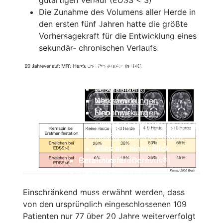
gutartigen Verlauf (EDSS < 3)
Cyclosporin
Beschreibung
Die Zunahme des Volumens aller Herde in
Keine Immuntherapie
Wirksamkeit
den ersten fünf Jahren hatte die größte
Einzelnachweise
Nebenwirkungen
Vorhersagekraft für die Entwicklung eines
Therapie der primär progredienten
Einnahme und Therapiekontrolle
sekundär- chronischen Verlaufs.
MS
Häufig gestellte Fragen
Ocrelizumab
Alles auf einen Blick
Cladribin (Mavenclad®)
Beschreibung
Beschreibung
Wirksamkeit
Wirksamkeit
Nebenwirkungen
Nebenwirkungen
Einnahme und
Einnahme und Therapiekontrolle
Therapiekontrolle
Häufig gestellte Fragen
Häufig gestellte Fragen
Alles auf einen Blick
Alles auf einen Blick
Ocrelizumab (Ocrevus®)
Beta-Interferone
Copaxone®
Beschreibung
Mitoxantron
Wirksamkeit
Einschränkend muss erwähnt werden, dass
Azathioprin
Nebenwirkungen
von den ursprünglich eingeschlossenen 109
Cyclophosphamid
Einnahme und Therapiekontrolle
Patienten nur 77 über 20 Jahre weiterverfolgt
Immunglobuline
Häufig gestellte Fragen