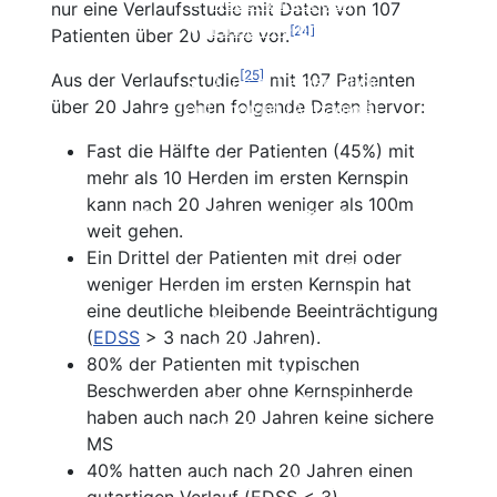
Nebenwirkungen
nur eine Verlaufsstudie mit Daten von 107
Einnahme und Therapiekontrolle
[24]
Patienten über 20 Jahre vor.
Häufig gestellte Fragen
[25]
Aus der Verlaufsstudie
mit 107 Patienten
Alles auf einen Blick
über 20 Jahre gehen folgende Daten hervor:
Teriflunomid (Aubagio®)
Beschreibung
Fast die Hälfte der Patienten (45%) mit
Wirksamkeit
mehr als 10 Herden im ersten Kernspin
Nebenwirkungen
kann nach 20 Jahren weniger als 100m
Therapie der sekundär
Einnahme und Therapiekontrolle
weit gehen.
progredienten MS
Häufig gestellte Fragen
Ein Drittel der Patienten mit drei oder
Interferone bei SPMS
Alles auf einen Blick
weniger Herden im ersten Kernspin hat
Fingolimod (Gilenya®)
Mitoxantron
eine deutliche bleibende Beeinträchtigung
Azathioprin
Beschreibung
(
EDSS
> 3 nach 20 Jahren).
Kombinationstherapien
Wirksamkeit
80% der Patienten mit typischen
Cyclophosphamid
Nebenwirkungen
Beschwerden aber ohne Kernspinherde
Methotrexat MTX
Einnahme und Therapiekontrolle
haben auch nach 20 Jahren keine sichere
Kortison
Häufig gestellte Fragen
MS
Immunglobuline
Alles auf einen Blick
40% hatten auch nach 20 Jahren einen
Natalizumab (Tysabri®)
Cladibrin