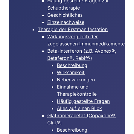
Häufig gestellte Fragen zur
Schubtherapie
Geschichtliches
Einzelnachweise
Therapie der Erstmanifestation
Wirkungsvergleich der
zugelassenen Immunmedikamente
Beta-Interferon (z.B. Avonex®,
Betaferon®, Rebif®)
Beschreibung
Wirksamkeit
Nebenwirkungen
Einnahme und
Therapiekontrolle
Häufig gestellte Fragen
Alles auf einen Blick
Glatirameracetat (Copaxone®,
Clift®)
Beschreibung