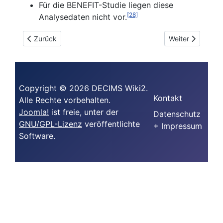
Für die BENEFIT-Studie liegen diese
[28]
Analysedaten nicht vor.
Vorheriger Beitrag: Schwächen von Prognosestudien bei MS
Nächster Beitrag
Zurück
Weiter
Copyright © 2026 DECIMS Wiki2.
Kontakt
Alle Rechte vorbehalten.
Joomla!
ist freie, unter der
Datenschutz
GNU/GPL-Lizenz
veröffentlichte
+ Impressum
Software.