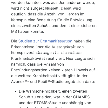
werden konnten, was aus den anderen wurde,
Kortison
Alles auf einen Blick
wird nicht aufgeschlüsselt. Damit wird
Ozanimod (Zeposia®)
Einzelnachweise
deutlich, dass die Anzahl von Herden im
Therapien in Zulassungsstudien
Beschreibung
Kernspin eine Bedeutung für die Entwicklung
Wirksamkeit
eines zweiten Schubs und damit einer sicheren
Nebenwirkungen
MS haben könnte.
Einnahme und Therapiekontrolle
Häufig gestellte Fragen
Die
Studien zur Erstmanifestation
haben die
Alles auf einen Blick
Erkenntnisse über die Aussagekraft von
Ofatumumab (Kesimpta®)
Kernspinveränderungen für die weitere
Tabellarischer Vergleich der Immunthe
Krankheitsaktivität relativiert. Hier zeigte sich
Einzelnachweise
nämlich, dass die Anzahl von
Entzündungsherden keinen klaren Hinweis auf
die weitere Krankheitsaktivität gibt. In der
Avonex®- und Rebif®-Studie ergab sich dazu:
Die Wahrscheinlichkeit, einen zweiten
Schub zu erleiden, war in der CHAMPS-
und der ETOMS-Studie unabhängig von