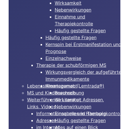
Wirksamkeit
Nebenwirkungen
Einnahme und
Therapiekontrolle
Häufig gestellte Fragen
Häufig gestellte Fragen
Kernspin bei Erstmanifestation und
Prognose
Einzelnachweise
Therapie der schubförmigen MS
Wirkungsvergleich der aufgeführten
Immunmedikamente
Lebensstilmanagement
Alemtuzumab (Lemtrada®)
MS und Kinderwunsch
Beschreibung
Weiterführende Literatur, Adressen,
Wirksamkeit
Links, Videos
Nebenwirkungen
Informationsquellen in Hamburg
Einnahme und Therapiekontrolle
Adressen
Häufig gestellte Fragen
im Internet
Alles auf einen Blick