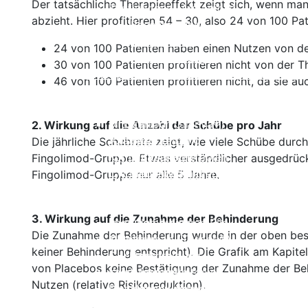
Der tatsächliche Therapieeffekt zeigt sich, wenn ma
Teriflunomid (Aubagio®)
abzieht. Hier profitieren 54 – 30, also 24 von 100 P
Beschreibung
Wirksamkeit
24 von 100 Patienten haben einen Nutzen von de
Nebenwirkungen
30 von 100 Patienten profitieren nicht von der T
Therapie der sekundär
Einnahme und Therapiekontrolle
46 von 100 Patienten profitieren nicht, da sie a
progredienten MS
Häufig gestellte Fragen
Interferone bei SPMS
Alles auf einen Blick
Fingolimod (Gilenya®)
Mitoxantron
2. Wirkung auf die Anzahl der Schübe pro Jahr
Azathioprin
Beschreibung
Die jährliche Schubrate zeigt, wie viele Schübe durc
Kombinationstherapien
Wirksamkeit
Fingolimod-Gruppe. Etwas verständlicher ausgedrückt
Cyclophosphamid
Nebenwirkungen
Fingolimod-Gruppe nur alle 5 Jahre.
Methotrexat MTX
Einnahme und Therapiekontrolle
Kortison
Häufig gestellte Fragen
3. Wirkung auf die Zunahme der Behinderung
Immunglobuline
Alles auf einen Blick
Die Zunahme der Behinderung wurde in der oben bes
Natalizumab (Tysabri®)
Cladibrin
keiner Behinderung entspricht)
.
Die Grafik am Kapite
Cyclosporin
Beschreibung
von Placebos keine Bestätigung der Zunahme der Behi
Keine Immuntherapie
Wirksamkeit
Nutzen (relative Risikoreduktion).
Einzelnachweise
Nebenwirkungen
Therapie der primär progredienten
Einnahme und Therapiekontrolle