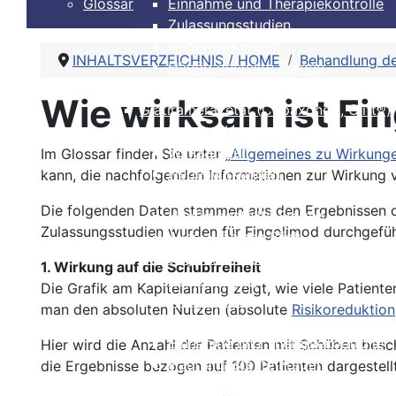
Glossar
Einnahme und Therapiekontrolle
Zulassungsstudien
Nebenwirkungen
INHALTSVERZEICHNIS / HOME
Behandlung de
Häufig gestellte Fragen
Alles auf einen Blick
Wie wirksam ist Fi
Glatirameracetat (Copaxone®, Clift®)
Beschreibung
Wirksamkeit
Im Glossar finden Sie unter „
Allgemeines zu Wirkun
Nebenwirkungen
kann, die nachfolgenden Informationen zur Wirkung v
Einnahme und Therapiekontrolle
Die folgenden Daten stammen aus den Ergebnissen
Häufig gestellte Fragen
Zulassungsstudien wurden für Fingolimod durchgefüh
Alles auf einen Blick
Dimethylfumarat, BG12 (Tecfidera®)
1. Wirkung auf die Schubfreiheit
Beschreibung
Die Grafik am Kapitelanfang zeigt, wie viele Patien
Wirksamkeit
man den absoluten Nutzen (absolute
Risikoreduktion
Nebenwirkungen
Einnahme und Therapiekontrolle
Hier wird die Anzahl der Patienten mit Schüben bes
Häufig gestellte Fragen
die Ergebnisse bezogen auf 100 Patienten dargestellt
Alles auf einen Blick