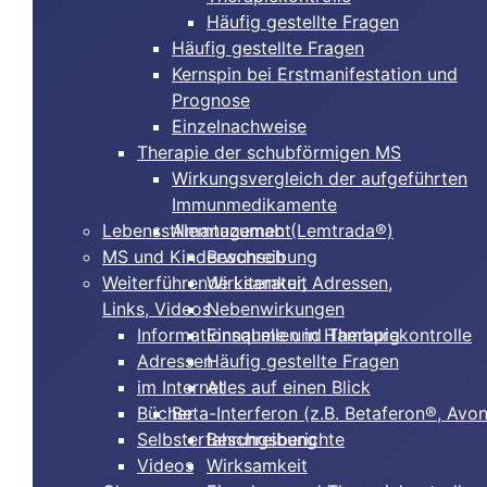
Häufig gestellte Fragen
Häufig gestellte Fragen
Kernspin bei Erstmanifestation und
Prognose
Einzelnachweise
Therapie der schubförmigen MS
Wirkungsvergleich der aufgeführten
Immunmedikamente
Lebensstilmanagement
Alemtuzumab (Lemtrada®)
MS und Kinderwunsch
Beschreibung
Weiterführende Literatur, Adressen,
Wirksamkeit
Links, Videos
Nebenwirkungen
Informationsquellen in Hamburg
Einnahme und Therapiekontrolle
Adressen
Häufig gestellte Fragen
im Internet
Alles auf einen Blick
Bücher
Beta-Interferon (z.B. Betaferon®, Avo
Selbsterfahrungsberichte
Beschreibung
Videos
Wirksamkeit