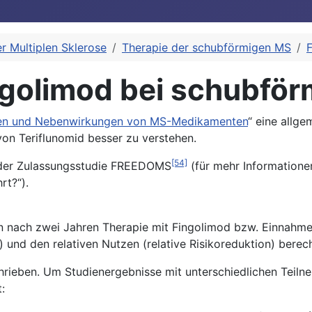
r Multiplen Sklerose
Therapie der schubförmigen MS
ngolimod bei schubfö
gen und Nebenwirkungen von MS-Medikamenten
“ eine allge
on Teriflunomid besser zu verstehen.
[54]
 der Zulassungsstudie FREEDOMS
(für mehr Informatione
rt?“).
ten nach zwei Jahren Therapie mit Fingolimod bzw. Einnah
) und den relativen Nutzen (relative Risikoreduktion) berec
chrieben. Um Studienergebnisse mit unterschiedlichen Teil
: