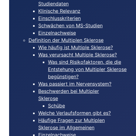
Studiendaten
Klinische Relevanz
Einschlusskriterien
Schwächen von MS-Studien
Einzelnachweise
Definition der Multiplen Sklerose
Wie häufig ist Multiple Sklerose?
Was verursacht Multiple Sklerose?
Was sind Risikofaktoren, die die
Entstehung von Multipler Sklerose
begünstigen?
Was passiert im Nervensystem?
Beschwerden bei Multipler
Sklerose
Schübe
Welche Verlaufsformen gibt es?
Häufige Fragen zur Multiplen
Sklerose im Allgemeinen
Einzelnachweise