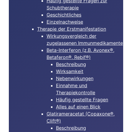
Häufig gestellte Fragen zur
Schubtherapie
Geschichtliches
Einzelnachweise
Therapie der Erstmanifestation
Wirkungsvergleich der
zugelassenen Immunmedikamente
Beta-Interferon (z.B. Avonex®,
Betaferon®, Rebif®)
Beschreibung
Wirksamkeit
Nebenwirkungen
Einnahme und
Therapiekontrolle
Häufig gestellte Fragen
Alles auf einen Blick
Glatirameracetat (Copaxone®,
Clift®)
Beschreibung