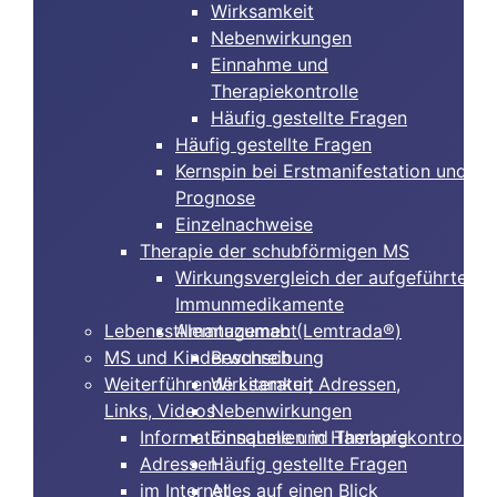
Wirksamkeit
Nebenwirkungen
Einnahme und
Therapiekontrolle
Häufig gestellte Fragen
Häufig gestellte Fragen
Kernspin bei Erstmanifestation und
Prognose
Einzelnachweise
Therapie der schubförmigen MS
Wirkungsvergleich der aufgeführten
Immunmedikamente
Lebensstilmanagement
Alemtuzumab (Lemtrada®)
MS und Kinderwunsch
Beschreibung
Weiterführende Literatur, Adressen,
Wirksamkeit
Links, Videos
Nebenwirkungen
Informationsquellen in Hamburg
Einnahme und Therapiekontrolle
Adressen
Häufig gestellte Fragen
im Internet
Alles auf einen Blick