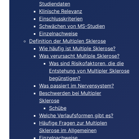
Studiendaten
Klinische Relevanz
Einschlusskriterien
Schwächen von MS-Studien
Einzelnachweise
Definition der Multiplen Sklerose
Wie häufig ist Multiple Sklerose?
Was verursacht Multiple Sklerose?
Was sind Risikofaktoren, die die
Entstehung von Multipler Sklerose
begünstigen?
Was passiert im Nervensystem?
Beschwerden bei Multipler
Sklerose
Schübe
Welche Verlaufsformen gibt es?
Häufige Fragen zur Multiplen
Sklerose im Allgemeinen
Einzelnachweise