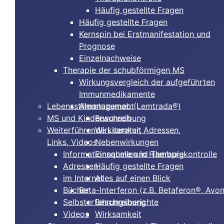
Häufig gestellte Fragen
Häufig gestellte Fragen
Kernspin bei Erstmanifestation und
Prognose
Einzelnachweise
Therapie der schubförmigen MS
Wirkungsvergleich der aufgeführten
Immunmedikamente
Lebensstilmanagement
Alemtuzumab (Lemtrada®)
MS und Kinderwunsch
Beschreibung
Weiterführende Literatur, Adressen,
Wirksamkeit
Links, Videos
Nebenwirkungen
Informationsquellen in Hamburg
Einnahme und Therapiekontrolle
Adressen
Häufig gestellte Fragen
im Internet
Alles auf einen Blick
Bücher
Beta-Interferon (z.B. Betaferon®, Avo
Selbsterfahrungsberichte
Beschreibung
Videos
Wirksamkeit