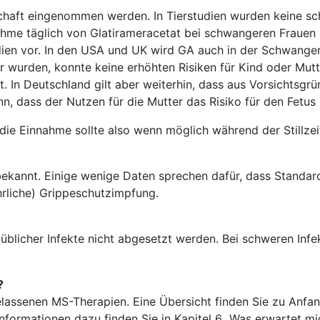
schaft eingenommen werden. In Tierstudien wurden keine 
hme täglich von Glatirameracetat bei schwangeren Frauen d
udien vor. In den USA und UK wird GA auch in der Schwang
 wurden, konnte keine erhöhten Risiken für Kind oder Mut
t. In Deutschland gilt aber weiterhin, dass aus Vorsichts
n, dass der Nutzen für die Mutter das Risiko für den Fetus
 die Einnahme sollte also wenn möglich während der Stillze
 bekannt. Einige wenige Daten sprechen dafür, dass Standa
hrliche) Grippeschutzimpfung.
blicher Infekte nicht abgesetzt werden. Bei schweren Infek
?
lassenen MS-Therapien. Eine Übersicht finden Sie zu Anfang
formationen dazu finden Sie in Kapitel 6 „Was erwartet mic