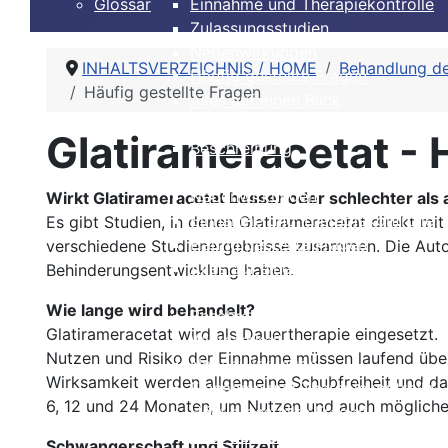
Glossar
Einnahme und Therapiekontrolle
Zulassungsstudien
Nebenwirkungen
INHALTSVERZEICHNIS / HOME
Behandlung de
Häufig gestellte Fragen
Häufig gestellte Fragen
Alles auf einen Blick
Glatirameracetat (Copaxone®, Clift®)
Glatirameracetat - 
Beschreibung
Wirksamkeit
Nebenwirkungen
Wirkt Glatirameracetat besser oder schlechter a
Einnahme und Therapiekontrolle
Es gibt Studien, in denen Glatirameracetat direkt mi
Häufig gestellte Fragen
verschiedene Studienergebnisse zusammen. Die Autore
Alles auf einen Blick
Behinderungsentwicklung haben.
Dimethylfumarat, BG12 (Tecfidera®)
Wie lange wird behandelt?
Beschreibung
Glatirameracetat wird als Dauertherapie eingesetzt.
Wirksamkeit
Nutzen und Risiko der Einnahme müssen laufend überp
Nebenwirkungen
Wirksamkeit werden allgemeine Schubfreiheit und 
Einnahme und Therapiekontrolle
6, 12 und 24 Monaten, um Nutzen und auch mögliche
Häufig gestellte Fragen
Alles auf einen Blick
Schwangerschaft und Stillzeit