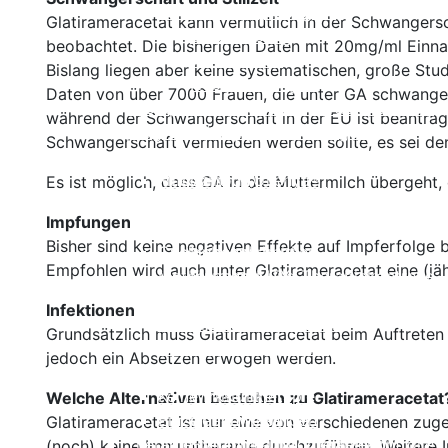
Teriflunomid (Aubagio®)
Glatirameracetat kann vermutlich in der Schwanger
Beschreibung
beobachtet. Die bisherigen Daten mit 20mg/ml Einna
Wirksamkeit
Bislang liegen aber keine systematischen, große St
Nebenwirkungen
Daten von über 7000 Frauen, die unter GA schwanger
Therapie der sekundär
Einnahme und Therapiekontrolle
während der Schwangerschaft in der EU ist beantrag
progredienten MS
Häufig gestellte Fragen
Schwangerschaft vermieden werden sollte, es sei den
Interferone bei SPMS
Alles auf einen Blick
Fingolimod (Gilenya®)
Mitoxantron
Es ist möglich, dass GA in die Muttermilch übergeht,
Azathioprin
Beschreibung
Impfungen
Kombinationstherapien
Wirksamkeit
Bisher sind keine negativen Effekte auf Impferfolge
Cyclophosphamid
Nebenwirkungen
Empfohlen wird auch unter Glatirameracetat eine (jä
Methotrexat MTX
Einnahme und Therapiekontrolle
Kortison
Häufig gestellte Fragen
Infektionen
Immunglobuline
Alles auf einen Blick
Grundsätzlich muss Glatirameracetat beim Auftreten ü
Natalizumab (Tysabri®)
Cladibrin
jedoch ein Absetzen erwogen werden.
Cyclosporin
Beschreibung
Keine Immuntherapie
Wirksamkeit
Welche Alternativen bestehen zu Glatirameracetat
Einzelnachweise
Nebenwirkungen
Glatirameracetat ist nur eine von verschiedenen zuge
Therapie der primär progredienten
Einnahme und Therapiekontrolle
(noch) keine Immuntherapie durchzuführen. Weitere In