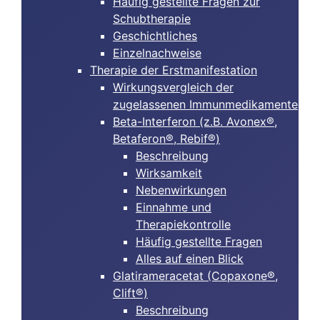
Häufig gestellte Fragen zur
Schubtherapie
Geschichtliches
Einzelnachweise
Therapie der Erstmanifestation
Wirkungsvergleich der
zugelassenen Immunmedikamente
Beta-Interferon (z.B. Avonex®,
Betaferon®, Rebif®)
Beschreibung
Wirksamkeit
Nebenwirkungen
Einnahme und
Therapiekontrolle
Häufig gestellte Fragen
Alles auf einen Blick
Glatirameracetat (Copaxone®,
Clift®)
Beschreibung