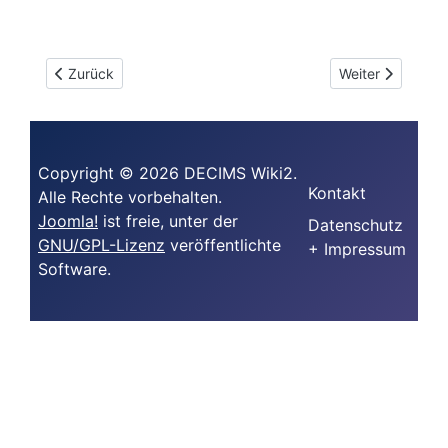
Vorheriger Beitrag: Worauf muss bei der Therapie mit Fing
Nächster Beitrag:
Zurück
Weiter
Copyright © 2026 DECIMS Wiki2.
Kontakt
Alle Rechte vorbehalten.
Joomla!
ist freie, unter der
Datenschutz
GNU/GPL-Lizenz
veröffentlichte
+ Impressum
Software.