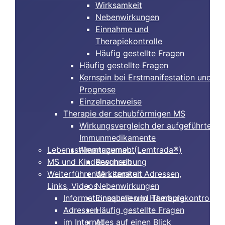
Wirksamkeit
Nebenwirkungen
Einnahme und
Therapiekontrolle
Häufig gestellte Fragen
Häufig gestellte Fragen
Kernspin bei Erstmanifestation und
Prognose
Einzelnachweise
Therapie der schubförmigen MS
Wirkungsvergleich der aufgeführten
Immunmedikamente
Lebensstilmanagement
Alemtuzumab (Lemtrada®)
MS und Kinderwunsch
Beschreibung
Weiterführende Literatur, Adressen,
Wirksamkeit
Links, Videos
Nebenwirkungen
Informationsquellen in Hamburg
Einnahme und Therapiekontrolle
Adressen
Häufig gestellte Fragen
im Internet
Alles auf einen Blick