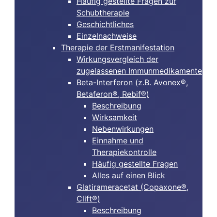
Häufig gestellte Fragen zur
Schubtherapie
Geschichtliches
Einzelnachweise
Therapie der Erstmanifestation
Wirkungsvergleich der
zugelassenen Immunmedikamente
Beta-Interferon (z.B. Avonex®,
Betaferon®, Rebif®)
Beschreibung
Wirksamkeit
Nebenwirkungen
Einnahme und
Therapiekontrolle
Häufig gestellte Fragen
Alles auf einen Blick
Glatirameracetat (Copaxone®,
Clift®)
Beschreibung