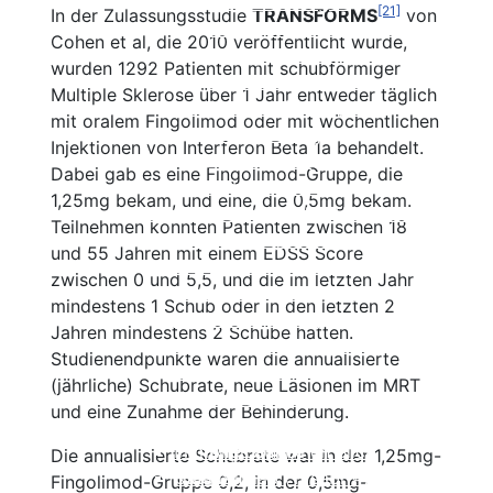
Nebenwirkungen
[21]
In der Zulassungsstudie
TRANSFORMS
von
Einnahme und Therapiekontrolle
Cohen et al, die 2010 veröffentlicht wurde,
Häufig gestellte Fragen
wurden 1292 Patienten mit schubförmiger
Alles auf einen Blick
Multiple Sklerose über 1 Jahr entweder täglich
Teriflunomid (Aubagio®)
mit oralem Fingolimod oder mit wöchentlichen
Beschreibung
Injektionen von Interferon Beta 1a behandelt.
Wirksamkeit
Dabei gab es eine Fingolimod-Gruppe, die
Nebenwirkungen
1,25mg bekam, und eine, die 0,5mg bekam.
Therapie der sekundär
Einnahme und Therapiekontrolle
Teilnehmen konnten Patienten zwischen 18
progredienten MS
Häufig gestellte Fragen
und 55 Jahren mit einem EDSS Score
Interferone bei SPMS
Alles auf einen Blick
zwischen 0 und 5,5, und die im letzten Jahr
Fingolimod (Gilenya®)
Mitoxantron
mindestens 1 Schub oder in den letzten 2
Azathioprin
Beschreibung
Jahren mindestens 2 Schübe hatten.
Kombinationstherapien
Wirksamkeit
Studienendpunkte waren die annualisierte
Cyclophosphamid
Nebenwirkungen
(jährliche) Schubrate, neue Läsionen im MRT
Methotrexat MTX
Einnahme und Therapiekontrolle
und eine Zunahme der Behinderung.
Kortison
Häufig gestellte Fragen
Immunglobuline
Alles auf einen Blick
Die annualisierte Schubrate war in der 1,25mg-
Natalizumab (Tysabri®)
Cladibrin
Fingolimod-Gruppe 0,2, in der 0,5mg-