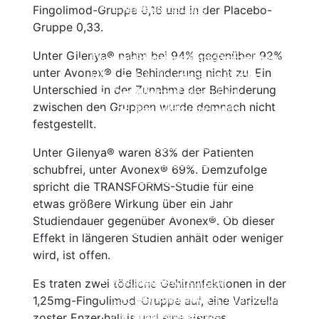
Cyclosporin
Beschreibung
Fingolimod-Gruppe 0,16 und in der Placebo-
Keine Immuntherapie
Wirksamkeit
Gruppe 0,33.
Einzelnachweise
Nebenwirkungen
Unter Gilenya® nahm bei 94% gegenüber 92%
Therapie der primär progredienten
Einnahme und Therapiekontrolle
unter Avonex® die Behinderung nicht zu. Ein
MS
Häufig gestellte Fragen
Unterschied in der Zunahme der Behinderung
Ocrelizumab
Alles auf einen Blick
zwischen den Gruppen wurde demnach nicht
Cladribin (Mavenclad®)
Beschreibung
festgestellt.
Beschreibung
Wirksamkeit
Wirksamkeit
Nebenwirkungen
Unter Gilenya® waren 83% der Patienten
Nebenwirkungen
Einnahme und
schubfrei, unter Avonex® 69%. Demzufolge
Einnahme und Therapiekontrolle
Therapiekontrolle
spricht die TRANSFORMS-Studie für eine
Häufig gestellte Fragen
Häufig gestellte Fragen
etwas größere Wirkung über ein Jahr
Alles auf einen Blick
Alles auf einen Blick
Studiendauer gegenüber Avonex®. Ob dieser
Ocrelizumab (Ocrevus®)
Beta-Interferone
Effekt in längeren Studien anhält oder weniger
Copaxone®
Beschreibung
wird, ist offen.
Mitoxantron
Wirksamkeit
Azathioprin
Nebenwirkungen
Es traten zwei tödliche Gehirnnfektionen in der
Cyclophosphamid
Einnahme und Therapiekontrolle
1,25mg-Fingolimod-Gruppe auf, eine Varizella
Immunglobuline
Häufig gestellte Fragen
zoster Enzephalitis und eine Herpes