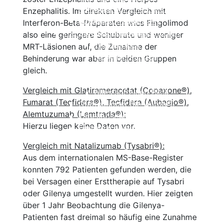
Kortison
Alles auf einen Blick
Enzephalitis. Im direkten Vergleich mit
Ozanimod (Zeposia®)
Einzelnachweise
Interferon-Beta-Präparaten wies Fingolimod
Therapien in Zulassungsstudien
Beschreibung
also eine geringere Schubrate und weniger
Wirksamkeit
MRT-Läsionen auf, die Zunahme der
Nebenwirkungen
Behinderung war aber in beiden Gruppen
Einnahme und Therapiekontrolle
gleich.
Häufig gestellte Fragen
Vergleich mit Glatirameracetat (Copaxone®),
Alles auf einen Blick
Fumarat (Tecfidera®), Tecfidera (Aubagio®),
Ofatumumab (Kesimpta®)
Alemtuzumab (Lemtrada®):
Tabellarischer Vergleich der Immunthe
Hierzu liegen keine Daten vor.
Einzelnachweise
Vergleich mit Natalizumab (Tysabri®):
Aus dem internationalen MS-Base-Register
konnten 792 Patienten gefunden werden, die
bei Versagen einer Ersttherapie auf Tysabri
oder Gilenya umgestellt wurden. Hier zeigten
über 1 Jahr Beobachtung die Gilenya-
Patienten fast dreimal so häufig eine Zunahme