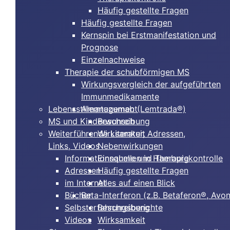
Häufig gestellte Fragen
Häufig gestellte Fragen
Kernspin bei Erstmanifestation und
Prognose
Einzelnachweise
Therapie der schubförmigen MS
Wirkungsvergleich der aufgeführten
Immunmedikamente
Lebensstilmanagement
Alemtuzumab (Lemtrada®)
MS und Kinderwunsch
Beschreibung
Weiterführende Literatur, Adressen,
Wirksamkeit
Links, Videos
Nebenwirkungen
Informationsquellen in Hamburg
Einnahme und Therapiekontrolle
Adressen
Häufig gestellte Fragen
im Internet
Alles auf einen Blick
Bücher
Beta-Interferon (z.B. Betaferon®, Avo
Selbsterfahrungsberichte
Beschreibung
Videos
Wirksamkeit