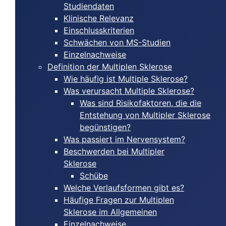
Studiendaten
Klinische Relevanz
Einschlusskriterien
Schwächen von MS-Studien
Einzelnachweise
Definition der Multiplen Sklerose
Wie häufig ist Multiple Sklerose?
Was verursacht Multiple Sklerose?
Was sind Risikofaktoren, die die
Entstehung von Multipler Sklerose
begünstigen?
Was passiert im Nervensystem?
Beschwerden bei Multipler
Sklerose
Schübe
Welche Verlaufsformen gibt es?
Häufige Fragen zur Multiplen
Sklerose im Allgemeinen
Einzelnachweise