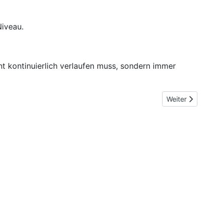
iveau.
t kontinuierlich verlaufen muss, sondern immer
Nächster Beitrag
Weiter