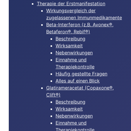
Therapie der Erstmanifestation
Wirkungsvergleich der
zugelassenen Immunmedikamente
Beta-Interferon (z.B. Avonex®,
Betaferon®, Rebif®)
Beschreibung
Wirksamkeit
Nebenwirkungen
Einnahme und
Therapiekontrolle
Häufig gestellte Fragen
Alles auf einen Blick
Glatirameracetat (Copaxone®,
Clift®)
Beschreibung
Wirksamkeit
Nebenwirkungen
Einnahme und
Therapiekontrolle