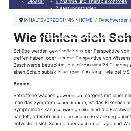
Glossar
Einnahme und Therapiekontrolle
Zulassungsstudien
Nebenwirkungen
INHALTSVERZEICHNIS / HOME
Beschwerden b
Häufig gestellte Fragen
Alles auf einen Blick
Wie fühlen sich Sc
Glatirameracetat (Copaxone®, Clift®)
Beschreibung
Wirksamkeit
Schübe werden gewöhnlich aus der Perspektive von 
Nebenwirkungen
treffen haben, oder aus der Perspektive von Wissens
Einnahme und Therapiekontrolle
Beschwerde betrachtet, die mindestens 24 Stunden an
Häufig gestellte Fragen
einen Schub subjektiv erleben. Das kann, wie bei MS 
Alles auf einen Blick
Beginn
Dimethylfumarat, BG12 (Tecfidera®)
Beschreibung
Betroffene wachen gewöhnlich morgens mit einer ne
Wirksamkeit
man das Symptom schon kannte, ist das Erkennen a
Nebenwirkungen
Symptomatik kann schwierig sein. Sind die Beschwe
Einnahme und Therapiekontrolle
handelt, oder ob nicht eine andere Erkrankung dahi
Häufig gestellte Fragen
entwickeln sich Schübe aber auch über Tage und Wo
Alles auf einen Blick